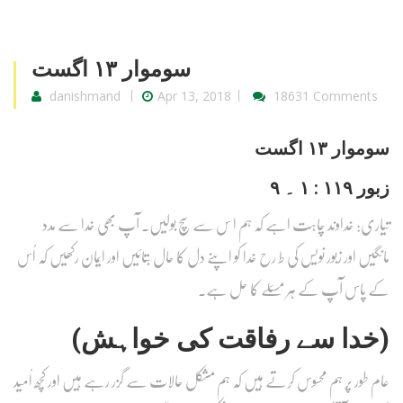
سوموار ۱۳ اگست
danishmand
Apr 13, 2018
18631 Comments
سوموار ۱۳ اگست
زبور ۱۱۹ : ۱ ۔ ۹
تیاری: خداوند چاہت اہے کہ ہم ا س سے سچ بولیں۔ آپ بھی خدا سے مدد
مانگیں اور زبور نویس کی ط رح خدا کو اپنے دل کا حال بتائیں اور ایمان رکھیں کہ اُس
کے پاس آپ کے ہر مسئلے کا حل ہے۔
(خدا سے رفاقت کی خواہش)
عام طور پر ہم محسوس کرتے ہیں کہ ہم مشکل حالات سے گزر رہے ہیں اور کچھ اُمید