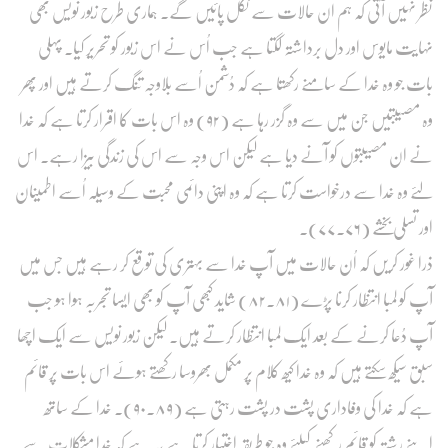
نظر نہیں آتی کہ ہم ان حالات سے نکل پائیں گے۔ ہماری طرح زبور نویس بھی
نہایت مایوس اور دل برداشتہ لگتا ہے جب اُس نے اس زبور کو تحریر کیا۔ پہلی
بات جو وہ خدا کے سامنے رکھتا ہے کہ دُشمن اُسے بلاوجہ تنگ کرتے ہیں اور پھر
وہ مصیبتیں جن میں سے وہ گزر رہا ہے (۹۲) وہ اس بات کا اقرار کرتا ہے کہ خدا
نے ان مصیبتوں کو آنے دیا ہے لیکن اس وجہ سے اس کی زندگی بیزا رہے۔ اس
لئے وہ خدا سے درخواست کرتا ہے کہ وہ اپنی دائمی محبت کے وسیلہ اُسے اطمینان
اور تسلی بخشے (۷۶۔۷۷)۔
ذرا غور کریں کہ اُن حالات میں آپ خدا سے بہتری کی توقع کر رہے ہیں جس میں
آپ کو لمبا انتظار کرنا پڑے (۸۱۔۸۲) شاید کبھی آپ کو بھی ایسا تجربہ ہوا ہو جب
آپ دُعا کرنے کے بعد ایک لمبا انتظار کرتے ہیں۔ لیکن زبور نویس سے ایک اچھا
سبق سیکھ سکتے ہیں کہ وہ خدا کیھ کلام پر مکمل بھروسا رکھتے ہوئے اس بات پر قائم
ہے کہ خدا کی وفاداری پشت در پشت رہتی ہے (۸۹۔۹۰)۔ خدا کے ساتھ
اپنے رشتہ کو قائم رکھنے کیلئے وہ جو طریقہ اختیار کرتا ہے یہ ہے کہ خدا مشکلات سے