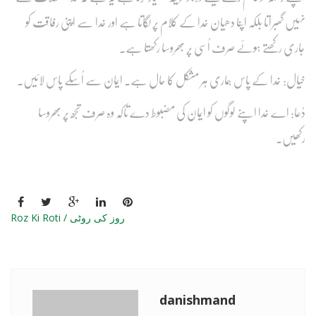
نہیں گھبراتا بلکہ اپنا دھیان خدا کے کلام پر لگاتا ہے اور خدا سے اپنی رفاقت کو
جاری رکھتے ہوئے صرف اُسی پر بھروسا رکھتا ہے۔
خیال: خدا کے پاس ہماری ہر مشکل کا حال ہے۔ ایمان سے اُسکے پاس لائیں۔
دُعا: اے خدا اپنے لوگوں کو ایمان کی مضبوط دے تاکہ وہ صرف تجھ پر بھروسا
رکھیں۔
Roz Ki Roti / روز کی روٹی
danishmand